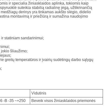
ελληνικά
omis ir specialia žiniasklaidos aplinka, tokiomis kaip
spyruoklė suteikia stabilią radialinę jėgą, užtikrinančią
ų medžiagų derinys yra tinkamas aukšto slėgio, didelio
український
prastina montavimą ir priežiūrą ir sumažina naudojimo
Javanese
فارسی
ir statiniam sandarinimui;
nimui;
தமிழ்
 jokio šliaužimo;
iejaus;
తెలుగు
prie greitų temperatūros ir įvairių sudėtingų darbo sąlygų
a;
नेपाली
Burmese
Vidutinis
български
6 -B -35 ~+250
Beveik visos žiniasklaidos priemonės
ລາວ