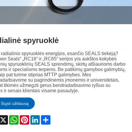
Nederlands
ภาษาไทย
ialinė spyruoklė
Polski
 radialinio spyruoklės energijos, esančio SEALS tiekėją?
한국어
hen Seals“ „RC16“ ir „RC65“ serijos yra aukštos kokybės
inių spyruoklinių SEALS sprendimų, skirtų atšiaurioms darbo
oms ir specialioms terpėms. Be patikimų gamybos galimybių,
Svenska
aip pat turime stiprias MTTP galimybes. Mes
adarbiavome su pagrindinėmis įmonėmis ir universitetais,
magyar
at tikimės užmegzti gerus bendradarbiavimo ryšius su
s ir senais klientais visame pasaulyje.
Malay
Siųsti užklausą
বাংলা ভাষার
acebook
X
WhatsApp
Pinterest
LinkedIn
Share
Dansk