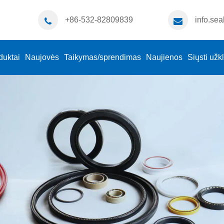
+86-532-82809839
info.se
duktai
Naujovės
Taikymas/sprendimas
Naujienos
Siųsti užk