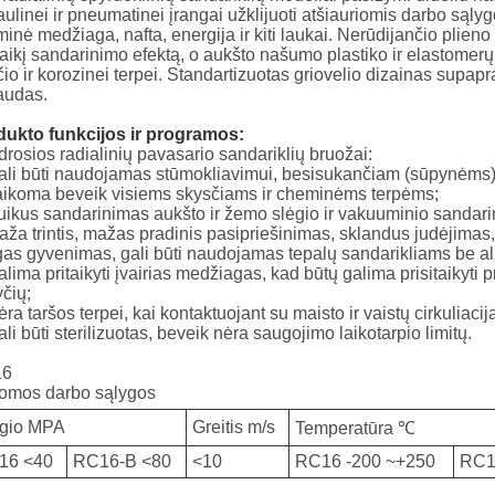
aulinei ir pneumatinei įrangai užklijuoti atšiauriomis darbo sąlyg
inė medžiaga, nafta, energija ir kiti laukai. Nerūdijančio plieno 
laikį sandarinimo efektą, o aukšto našumo plastiko ir elastomer
čio ir korozinei terpei. Standartizuotas griovelio dizainas supa
audas.
dukto funkcijos ir programos:
rosios radialinių pavasario sandariklių bruožai:
ali būti naudojamas stūmokliavimui, besisukančiam (sūpynėms) 
aikoma beveik visiems skysčiams ir cheminėms terpėms;
uikus sandarinimas aukšto ir žemo slėgio ir vakuuminio sandari
aža trintis, mažas pradinis pasipriešinimas, sklandus judėjimas,
lgas gyvenimas, gali būti naudojamas tepalų sandarikliams be al
alima pritaikyti įvairias medžiagas, kad būtų galima prisitaikyti 
čių;
ėra taršos terpei, kai kontaktuojant su maisto ir vaistų cirkuliacij
ali būti sterilizuotas, beveik nėra saugojimo laikotarpio limitų.
16
komos darbo sąlygos
ėgio MPA
Greitis m/s
Temperatūra ℃
16 <40
RC16-B <80
<10
RC16 -200 ~+250
RC1