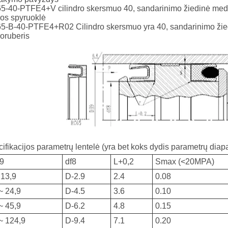
-40-PTFE4+V cilindro skersmuo 40, sandarinimo žiedinė medži
os spyruoklė
-B-40-PTFE4+R02 Cilindro skersmuo yra 40, sandarinimo žiedi
roruberis
ifikacijos parametrų lentelė (yra bet koks dydis parametrų dia
9
df8
L
+0,2
Smax (<20MPA)
 13,9
D-2.9
2.4
0.08
~ 24,9
D-4.5
3.6
0.10
~ 45,9
D-6.2
4.8
0.15
~ 124,9
D-9.4
7.1
0.20