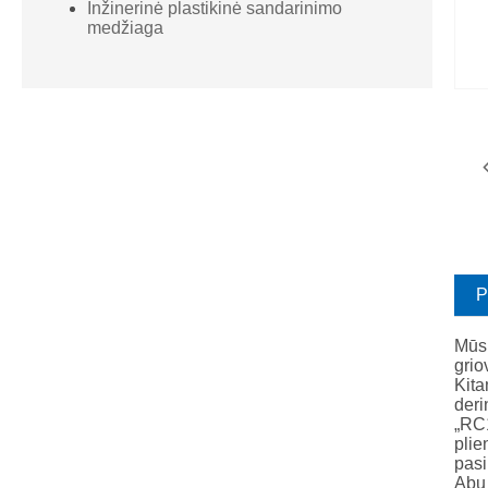
Inžinerinė plastikinė sandarinimo
medžiaga
P
Mūsų
grio
Kita
deri
„RC1
plie
pasi
Abu 