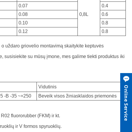
0.07
0.4
Slovenski
0.08
0,8L
0.6
0.10
0.8
मराठी
0.12
0.8
Srpski језик
, o uždaro griovelio montavimą skaitykite keptuvės
je, susisiekite su mūsų įmone, mes galime tiekti produktus iki
Vidutinis
Online Service
5 -B -35 ~+250
Beveik visos žiniasklaidos priemonės
 R02 fluororubber (FKM) ir kt.
ruoklių ir V formos spyruoklių.