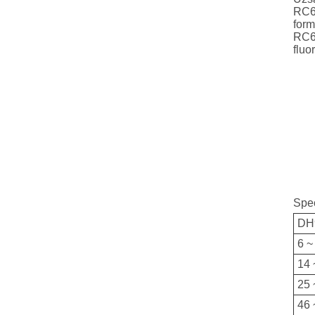
RC65
form
RC65
fluo
Spec
DH
6 ~
14 
25 
46 