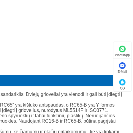
Suomi
हिन्दी
Pilipino
Türkçe
Gaeilge
WhatsApp
العربية
E-Mail
Indonesia
QQ
Norsk‎
riklis. Dviejų grioveliai yra vienodi ir gali būti įdiegti į
 „RC65“ yra kištuko antspaudas, o RC65-B yra Y formos
تمل
būti įdiegti į griovelius, nurodytus ML5514F ir ISO3771.
eno spyruoklių ir labai funkcinių plastikų. Nerūdijančios
český
pyruokles. Naudojant RC16-B ir RC65-B, būtina pagrįstai
ašumu, keičiamumu ir plačiu pritaikomumu. Jie yra tinkami