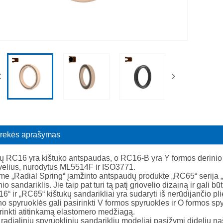
rekės aprašymas
 RC16 yra kištuko antspaudas, o RC16-B yra Y formos derinio sanda
velius, nurodytus ML5514F ir ISO3771.
me „Radial Spring“ įamžinto antspaudų produkte „RC65“ serija
nio sandariklis. Jie taip pat turi tą patį griovelio dizainą ir gali 
6“ ir „RC65“ kištukų sandarikliai yra sudaryti iš nerūdijančio pli
no spyruoklės gali pasirinkti V formos spyruokles ir O formos s
rinkti atitinkamą elastomero medžiagą.
radialinių spyruoklinių sandariklių modeliai pasižymi dideliu n