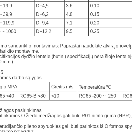
~ 19,9
D+4,5
3.6
0.10
~ 39,9
D+6,2
4.8
0.15
~ 119,9
D+9,4
7.1
0.20
 ~ 1000
D+12,2
9.5
0.25
mo sandariklio montavimas: Paprastai naudokite atvirą griovelį
ariklio montavime.
ifikacijos dydžio lentelė (būtinų specifikacijų nėra šioje lentelė
0 mm.)
65
komos darbo sąlygos
ėgio MPA
Greitis m/s
Temperatūra ℃
65 <40
RC65-B <80
<10
RC65 -200 ~+250
RC6
žiagos pasirinkimas
titinkamos O žiedo medžiagos gali būti: R01 nitrilo guma (NBR),
erūdijančio plieno spyruoklės gali būti parinktos iš O formos spy
akymo pavyzdys