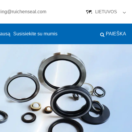
aling@ruichenseal.com
LIETUVOS
English
lausą
Susisiekite su mumis
PAIEŠKA
Español
Português
русский
Français
日本語
Deutsch
tiếng Việt
Italiano