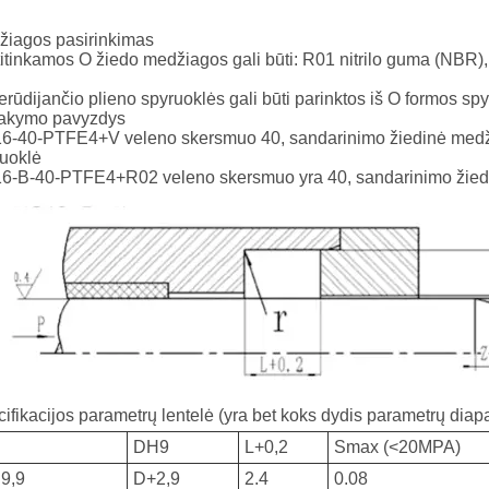
žiagos pasirinkimas
titinkamos O žiedo medžiagos gali būti: R01 nitrilo guma (NBR),
erūdijančio plieno spyruoklės gali būti parinktos iš O formos spy
akymo pavyzdys
6-40-PTFE4+V veleno skersmuo 40, sandarinimo žiedinė medžia
ruoklė
-B-40-PTFE4+R02 veleno skersmuo yra 40, sandarinimo žiedinė
ifikacijos parametrų lentelė (yra bet koks dydis parametrų dia
DH9
L
+0,2
Smax (<20MPA)
 9,9
D+2,9
2.4
0.08