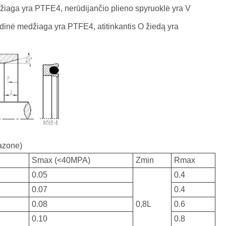
aga yra PTFE4, nerūdijančio plieno spyruoklė yra V
nė medžiaga yra PTFE4, atitinkantis O žiedą yra
pazone)
Smax (<40MPA)
Zmin
Rmax
0.05
0.4
0.07
0.4
0.08
0,8L
0.6
0.10
0.8