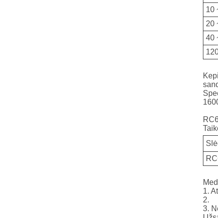
10 
20 
40 
120
Kepi
sand
Spec
160
RC
Tai
Sl
RC
Med
1. A
2.
3. N
Užs