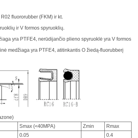
Latine
 R02 fluororubber (FKM) ir kt.
Қазақша
ruoklių ir V formos spyruoklių.
Euskal
ga yra PTFE4, nerūdijančio plieno spyruoklė yra V formos
 medžiaga yra PTFE4, atitinkantis O žiedą-fluorubberį
Azərbaycan
Slovenský jazyk
Македонски
Lietuvos
pazone)
Eesti Keel
Smax (<40MPA)
Zmin
Rmax
0.05
0.4
Română