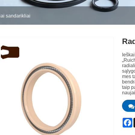
ai sandarikliai
Rad
Ieškai
„Ruic
radial
sąlyg
mes t
bendr
taip p
naujai
F