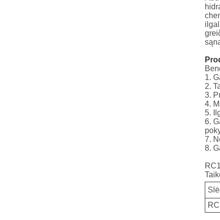
hidr
chem
ilga
grei
sąn
Pro
Bend
1. G
2. T
3. P
4. M
5. I
6. G
poky
7. N
8. G
RC
Tai
Sl
RC