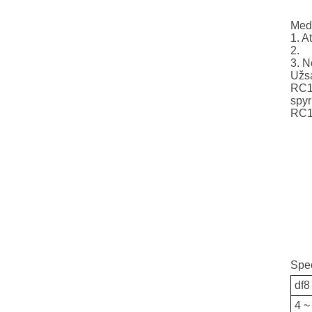
Med
1. A
2.
3. N
Užs
RC1
spy
RC16
Spec
df8
4 ~